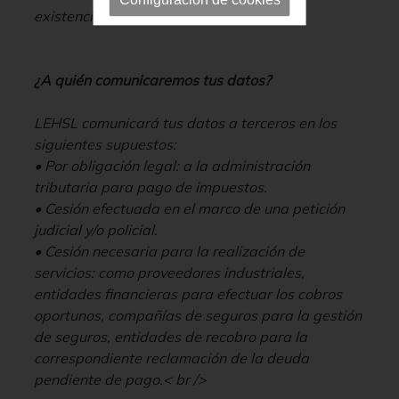
Configuración de cookies
existencia de una relación contractual.
¿A quién comunicaremos tus datos?
LEHSL comunicará tus datos a terceros en los
siguientes supuestos:
• Por obligación legal: a la administración
tributaria para pago de impuestos.
• Cesión efectuada en el marco de una petición
judicial y/o policial.
• Cesión necesaria para la realización de
servicios: como proveedores industriales,
entidades financieras para efectuar los cobros
oportunos, compañías de seguros para la gestión
de seguros, entidades de recobro para la
correspondiente reclamación de la deuda
pendiente de pago.< br />