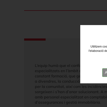
Utilitzem coo
l'elaboració d
L’equip humà que el conforma està forma
especialitzats en l’àmbit de les comunita
A
constant formació, que gestionen de for
a divendres, la conducció i seguiment de
per la comunitat, així com les incidèncie
sorgeixen i s’han d’anar solucionant. A
amb personal especialitzat en comptabi
d’assegurances i gestió immobiliària.