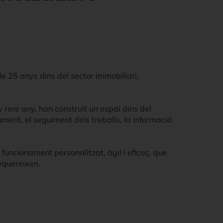
de 25 anys dins del sector immobiliari,
y rere any, han construït un espai dins del
pament, el seguiment dels treballs, la informació
uncionament personalitzat, àgil i eficaç, que
equereixen.