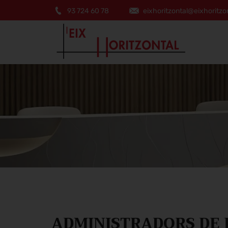
93 724 60 78
eixhoritzontal@eixhoritzo
ADMINISTRADORS DE F