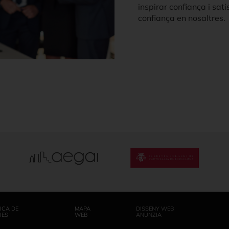
inspirar confiança i sat
confiança en nosaltres.
ICA DE
MAPA
DISSENY WEB
IES
WEB
ANUNZIA