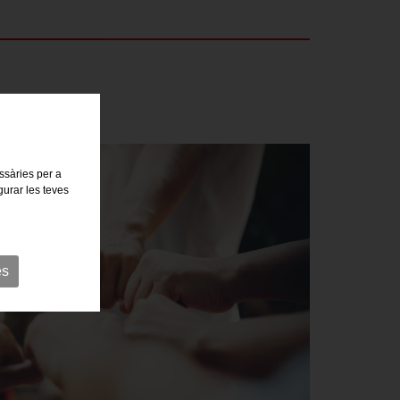
essàries per a
gurar les teves
es