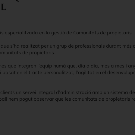
LL
 especialitzada en la gestió de Comunitats de propietaris.
ll que s’ha realitzat per un grup de professionals durant més 
omunitats de propietaris.
ones que integren l’equip humà que, dia a dia, mes a mes i an
i basat en el tracte personalitzat, l’agilitat en el desenvolu
ients un servei integral d’administració amb un sistema de f
eball hem pogut observar que les comunitats de propietaris r