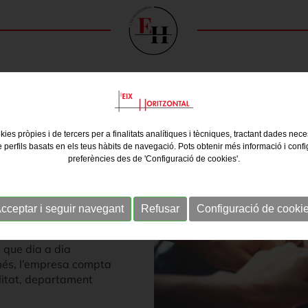
kies pròpies i de tercers per a finalitats analítiques i tècniques, tractant dades nec
e perfils basats en els teus hàbits de navegació. Pots obtenir més informació i confi
preferències des de 'Configuració de cookies'.
t per gestors
ts de propietaris i en
cceptar i seguir navegant
Refusar
Configuració de cooki
ma permanent de dilluns
ls serveis contractats
s que dia a dia
 més, l’empresa compta
litat, departament